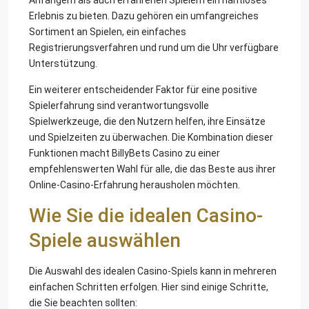
Anfängern als auch erfahrenen Spielern ein nahtloses
Erlebnis zu bieten. Dazu gehören ein umfangreiches
Sortiment an Spielen, ein einfaches
Registrierungsverfahren und rund um die Uhr verfügbare
Unterstützung.
Ein weiterer entscheidender Faktor für eine positive
Spielerfahrung sind verantwortungsvolle
Spielwerkzeuge, die den Nutzern helfen, ihre Einsätze
und Spielzeiten zu überwachen. Die Kombination dieser
Funktionen macht BillyBets Casino zu einer
empfehlenswerten Wahl für alle, die das Beste aus ihrer
Online-Casino-Erfahrung herausholen möchten.
Wie Sie die idealen Casino-
Spiele auswählen
Die Auswahl des idealen Casino-Spiels kann in mehreren
einfachen Schritten erfolgen. Hier sind einige Schritte,
die Sie beachten sollten: