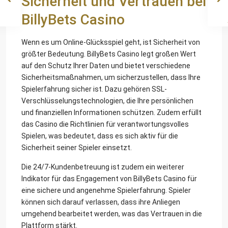
Sicherheit und Vertrauen bei
BillyBets Casino
Wenn es um Online-Glücksspiel geht, ist Sicherheit von
größter Bedeutung. BillyBets Casino legt großen Wert
auf den Schutz Ihrer Daten und bietet verschiedene
Sicherheitsmaßnahmen, um sicherzustellen, dass Ihre
Spielerfahrung sicher ist. Dazu gehören SSL-
Verschlüsselungstechnologien, die Ihre persönlichen
und finanziellen Informationen schützen. Zudem erfüllt
das Casino die Richtlinien für verantwortungsvolles
Spielen, was bedeutet, dass es sich aktiv für die
Sicherheit seiner Spieler einsetzt.
Die 24/7-Kundenbetreuung ist zudem ein weiterer
Indikator für das Engagement von BillyBets Casino für
eine sichere und angenehme Spielerfahrung. Spieler
können sich darauf verlassen, dass ihre Anliegen
umgehend bearbeitet werden, was das Vertrauen in die
Plattform stärkt.