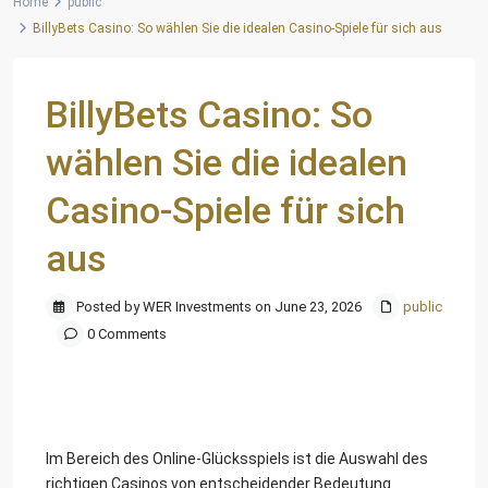
Home
public
BillyBets Casino: So wählen Sie die idealen Casino-Spiele für sich aus
BillyBets Casino: So
wählen Sie die idealen
Casino-Spiele für sich
aus
Posted by WER Investments on June 23, 2026
public
0 Comments
Im Bereich des Online-Glücksspiels ist die Auswahl des
richtigen Casinos von entscheidender Bedeutung.