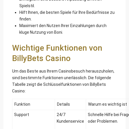
Spielstil.
Hilft Ihnen, die besten Spiele für Ihre Bedürfnisse zu
finden.
Maximiert den Nutzen Ihrer Einzahlungen durch
kluge Nutzung von Boni.
Wichtige Funktionen von
BillyBets Casino
Um das Beste aus Ihrem Casinobesuch herauszuholen,
sind bestimmte Funktionen unerlässlich. Die folgende
Tabelle zeigt die Schlüsselfunktionen von BillyBets
Casino:
Funktion
Details
Warum es wichtig ist
Support
24/7
Schnelle Hilfe bei Fra
Kundenservice
oder Problemen.